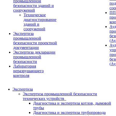
промышленной
под
безопасности зданий и
соо
сооружений
ПП
Техническое
про
диагностирование
кон
зданий и
Ауд
сооружений
пр
Экспертиза
без
промышленной
(Ау
безопасности проектной
Ауд
документации
упр
Экспертиза декларации
пр
промышленной
без
безопасности
(Ау
Лаборатория
неразрушающего
контроля
Экспертиза
Экспертиза промышленной безопасности
технических устройств
Диагностика и экспертиза котлов, дымовой
трубы
Диагностика и экспертиза трубопровода