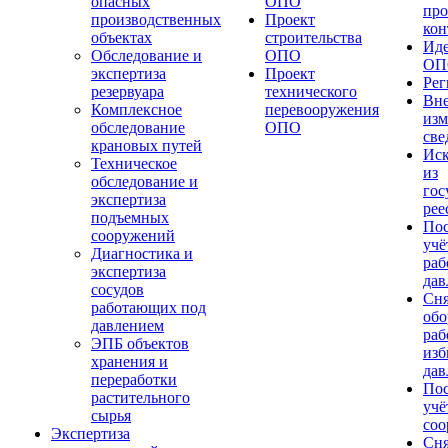
опасных
ОПО
про
производственных
Проект
кон
объектах
строительства
Ид
Обследование и
ОПО
ОП
экспертиза
Проект
Ре
резервуара
технического
Вне
Комплексное
перевооружения
изм
обследование
ОПО
св
крановых путей
Ис
Техническое
из
обследование и
гос
экспертиза
рее
подъемных
Пос
сооружений
учё
Диагностика и
раб
экспертиза
дав
сосудов
Сня
работающих под
обо
давлением
раб
ЭПБ объектов
из
хранения и
дав
переработки
Пос
растительного
учё
сырья
соо
Экспертиза
Сня