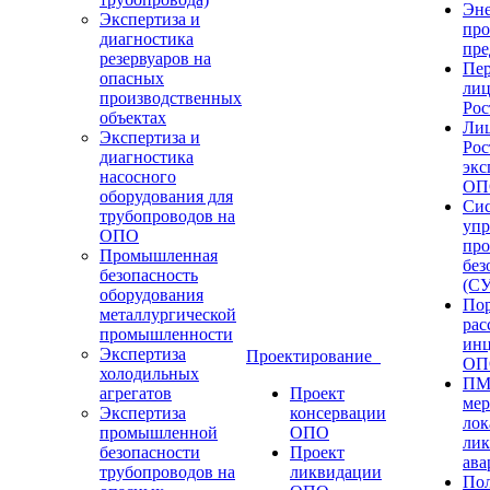
Эне
Экспертиза и
пр
диагностика
пре
резервуаров на
Пе
опасных
лиц
производственных
Рос
объектах
Ли
Экспертиза и
Рос
диагностика
экс
насосного
ОП
оборудования для
Сис
трубопроводов на
упр
ОПО
пр
Промышленная
без
безопасность
(С
оборудования
Пор
металлургической
рас
промышленности
инц
Экспертиза
Проектирование
ОП
холодильных
ПМ
агрегатов
Проект
мер
Экспертиза
консервации
лок
промышленной
ОПО
ли
безопасности
Проект
ава
трубопроводов на
ликвидации
Пол