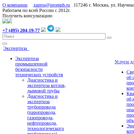
О компании
zapros@prompb.ru
117246 г. Москва, ул. Научн
Работаем по всей России с 2012г.
Получить консультацию
+7 (495) 204-19-77
Экспертиза
Экспертиза
Услуги 
промышленной
безопасности
Све
технических устройств
об 
Диагностика и
про
экспертиза котлов,
кон
дымовой трубы
Ква
Диагностика и
об 
экспертиза
про
трубопровода
опа
(паропровода,
про
газопровода,
объ
нефтепровода,
Эне
технологического
кот
трубопровода)