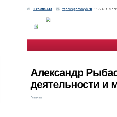
О компании
zapros@prompb.ru
117246 г. Моск
Александр Рыба
деятельности и 
Главная