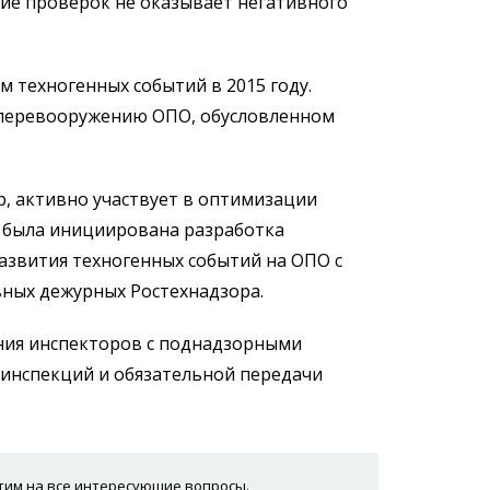
ие проверок не оказывает негативного
 техногенных событий в 2015 году.
хперевооружению ОПО, обусловленном
, активно участвует в оптимизации
й была инициирована разработка
звития техногенных событий на ОПО с
вных дежурных Ростехнадзора.
ния инспекторов с поднадзорными
 инспекций и обязательной передачи
етим на все интересующие вопросы.