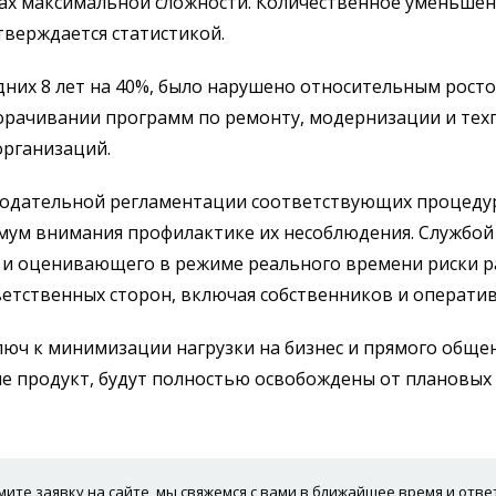
ах максимальной сложности. Количественное уменьшен
тверждается статистикой.
них 8 лет на 40%, было нарушено относительным ростом
ворачивании программ по ремонту, модернизации и те
рганизаций.
нодательной регламентации соответствующих процедур
имум внимания профилактике их несоблюдения. Службо
и оценивающего в режиме реального времени риски ра
етственных сторон, включая собственников и операти
люч к минимизации нагрузки на бизнес и прямого обще
е продукт, будут полностью освобождены от плановых
ите заявку на сайте, мы свяжемся с вами в ближайшее время и отв