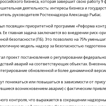
оссийского бизнеса, которая завершит свою работу 9 
ительная деятельность: интересы бизнеса и государств
титель руководителя Ростехнадзора Александр Рыбас.
был посвящен приоритетной программе «Реформа контр
а. Ее главная задача заключается во внедрении риск-о
нной безопасности (ПБ). Это позволило на 75% уменьш
налогичную модель надзор за безопасностью гидротехни
л проект постановления о регулировании федеральног
дствий аварий на соответствующих объектах. Внесенн
нтегрирование обновленной и более динамичной верси
ут понижаться или повышаться в зависимости от прису
увшиеся возникновением аварии) с фактическим привле
нного контроля, что выражается в сокращении надзорн