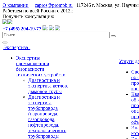
О компании
zapros@prompb.ru
117246 г. Москва, ул. Научн
Работаем по всей России с 2012г.
Получить консультацию
+7 (495) 204-19-77
Экспертиза
Экспертиза
Услуги 
промышленной
безопасности
Све
технических устройств
об 
Диагностика и
про
экспертиза котлов,
кон
дымовой трубы
Ква
Диагностика и
об 
экспертиза
про
трубопровода
опа
(паропровода,
про
газопровода,
объ
нефтепровода,
Эне
технологического
кот
трубопровода)
Эне