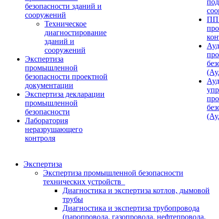
под
безопасности зданий и
соо
сооружений
ПП
Техническое
про
диагностирование
кон
зданий и
Ауд
сооружений
пр
Экспертиза
без
промышленной
(Ау
безопасности проектной
Ауд
документации
упр
Экспертиза декларации
пр
промышленной
без
безопасности
(Ау
Лаборатория
неразрушающего
контроля
Экспертиза
Экспертиза промышленной безопасности
технических устройств
Диагностика и экспертиза котлов, дымовой
трубы
Диагностика и экспертиза трубопровода
(паропровода, газопровода, нефтепровода,