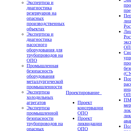
Экспертиза и
пр
диагностика
пре
резервуаров на
Пе
опасных
лиц
производственных
Рос
объектах
Ли
Экспертиза и
Рос
диагностика
экс
насосного
ОП
оборудования для
Сис
трубопроводов на
упр
ОПО
пр
Промышленная
без
безопасность
(С
оборудования
Пор
металлургической
рас
промышленности
инц
Экспертиза
Проектирование
ОП
холодильных
ПМ
агрегатов
Проект
мер
Экспертиза
консервации
лок
промышленной
ОПО
ли
безопасности
Проект
ава
трубопроводов на
ликвидации
Пол
опасных
ОПО