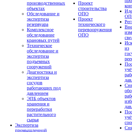
про
производственных
Проект
кон
объектах
строительства
Ид
Обследование и
ОПО
ОП
экспертиза
Проект
Ре
резервуара
технического
Вне
Комплексное
перевооружения
изм
обследование
ОПО
св
крановых путей
Ис
Техническое
из
обследование и
гос
экспертиза
рее
подъемных
Пос
сооружений
учё
Диагностика и
раб
экспертиза
дав
сосудов
Сня
работающих под
обо
давлением
раб
ЭПБ объектов
из
хранения и
дав
переработки
Пос
растительного
учё
сырья
соо
Экспертиза
Сня
промышленной