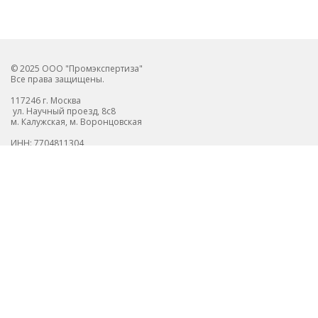
© 2025 ООО "Промэкспертиза"
Все права защищены.
117246 г. Москва
ул. Научный проезд, 8с8
м. Калужская, м. Воронцовская
ИНН: 7704811304
ОГРН: 1127746526357
О компании
Новости
Пользовательское соглашение
Вакансии
Отзывы
Контакты